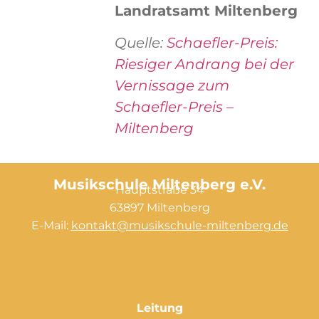
Landratsamt Miltenberg
Quelle:
Schaefler-Preis:
Riesiger Andrang bei der
Vernissage zum
Schaefler-Preis –
Miltenberg
Musikschule Miltenberg e.V.
Hauptstraße 34
63897 Miltenberg
E-Mail:
kontakt@musikschule-miltenberg.de
Leitung